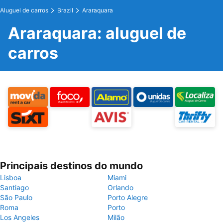
Aluguel de carros
Brazil
Araraquara
Araraquara: aluguel de
carros
Principais destinos do mundo
Lisboa
Miami
Santiago
Orlando
São Paulo
Porto Alegre
Roma
Porto
Los Angeles
Milão