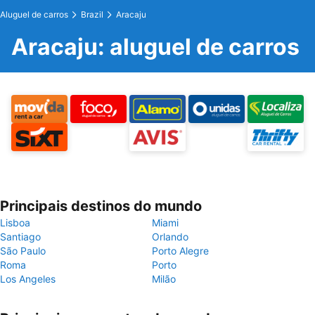
Aluguel de carros
Brazil
Aracaju
Aracaju: aluguel de carros
Principais destinos do mundo
Lisboa
Miami
Santiago
Orlando
São Paulo
Porto Alegre
Roma
Porto
Los Angeles
Milão