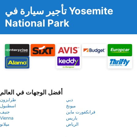
تأجير سيارة في Yosemite
National Park
أفضل الوجهات في العالم
دبي
طرابزون
ميونخ
اسطنبول
فرانكفورت ماين
جنيف
باريس
Vienna
الرياض
ميلانو