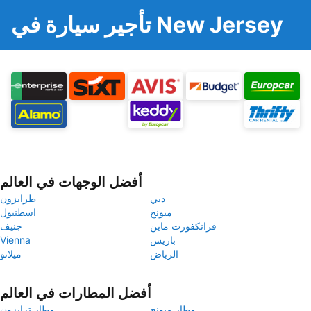
تأجير سيارة في New Jersey
أفضل الوجهات في العالم
دبي
طرابزون
ميونخ
اسطنبول
فرانكفورت ماين
جنيف
باريس
Vienna
الرياض
ميلانو
أفضل المطارات في العالم
مطار ميونخ
مطار ترابزون