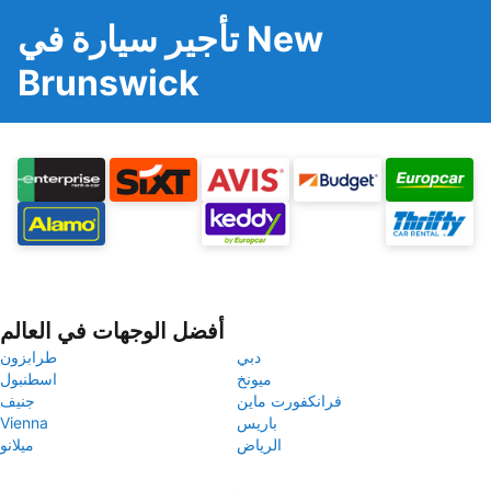
تأجير سيارة في New
Brunswick
أفضل الوجهات في العالم
دبي
طرابزون
ميونخ
اسطنبول
فرانكفورت ماين
جنيف
باريس
Vienna
الرياض
ميلانو