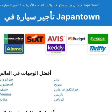
Japantown
سان فرنسيسكو
الولايات المتحدة الأمريكية
تأجير السيارات
تأجير سيارة في Japantown
أفضل الوجهات في العالم
دبي
طرابزون
ميونخ
اسطنبول
فرانكفورت ماين
جنيف
باريس
Vienna
الرياض
ميلانو