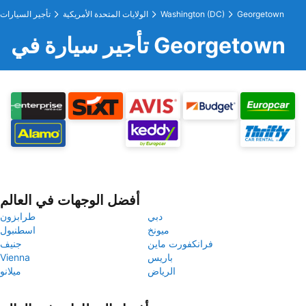
Georgetown
Washington (DC)
الولايات المتحدة الأمريكية
تأجير السيارات
تأجير سيارة في Georgetown
أفضل الوجهات في العالم
دبي
طرابزون
ميونخ
اسطنبول
فرانكفورت ماين
جنيف
باريس
Vienna
الرياض
ميلانو