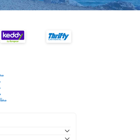
مط
م
م
م
مطار