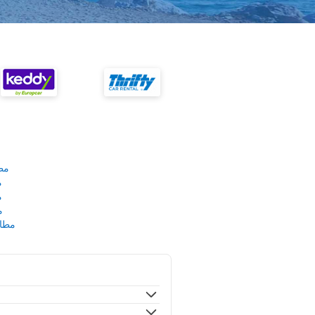
مط
م
م
م
مطار