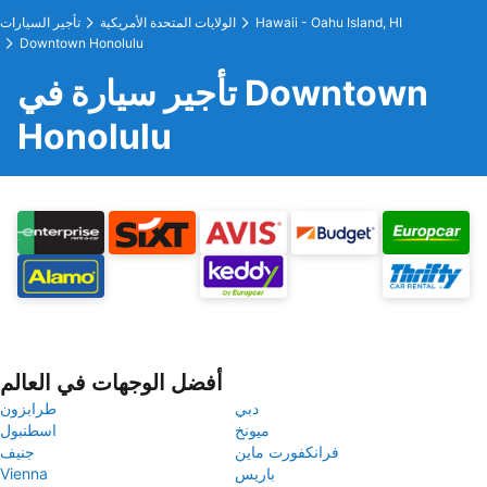
Hawaii - Oahu Island, HI
الولايات المتحدة الأمريكية
تأجير السيارات
Downtown Honolulu
تأجير سيارة في Downtown
Honolulu
أفضل الوجهات في العالم
دبي
طرابزون
ميونخ
اسطنبول
فرانكفورت ماين
جنيف
باريس
Vienna