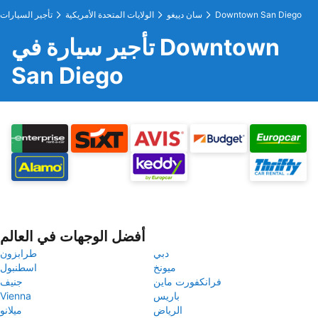
Downtown San Diego
سان دييغو
الولايات المتحدة الأمريكية
تأجير السيارات
تأجير سيارة في Downtown
San Diego
أفضل الوجهات في العالم
دبي
طرابزون
ميونخ
اسطنبول
فرانكفورت ماين
جنيف
باريس
Vienna
الرياض
ميلانو