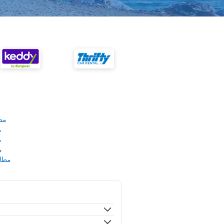
مط
م
م
م
مطار