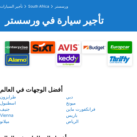
ورسستر
South Africa
تأجير السيارات
تأجير سيارة في ورسستر
أفضل الوجهات في العالم
دبي
طرابزون
ميونخ
اسطنبول
فرانكفورت ماين
جنيف
باريس
Vienna
الرياض
ميلانو