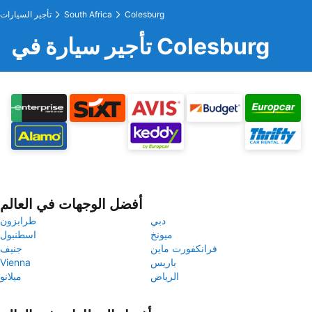
Colesburg
South Africa
تأجير السيارات
تأجير سيارة في Colesburg
أفضل الوجهات في العالم
دبي
طرابزون
ميونخ
اسطنبول
فرانكفورت ماين
جنيف
باريس
Vienna
الرياض
ميلانو