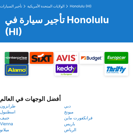
Honolulu (HI)
الولايات المتحدة الأمريكية
تأجير السيارات
تأجير سيارة في Honolulu
(HI)
أفضل الوجهات في العالم
دبي
طرابزون
ميونخ
اسطنبول
فرانكفورت ماين
جنيف
باريس
Vienna
الرياض
ميلانو