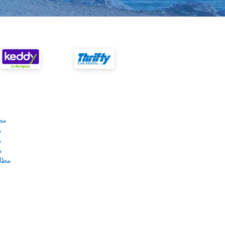
مط
م
م
م
مطار