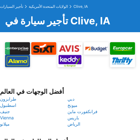
Clive, IA
الولايات المتحدة الأمريكية
تأجير السيارات
تأجير سيارة في Clive, IA
أفضل الوجهات في العالم
دبي
طرابزون
ميونخ
اسطنبول
فرانكفورت ماين
جنيف
باريس
Vienna
الرياض
ميلانو