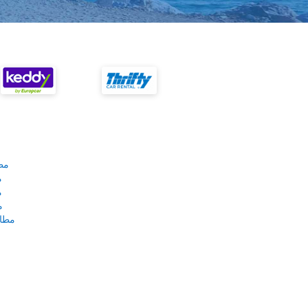
مط
م
م
م
مطار