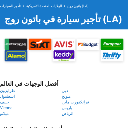
باتون روج (LA)
الولايات المتحدة الأمريكية
تأجير السيارات
تأجير سيارة في باتون روج (LA)
أفضل الوجهات في العالم
دبي
طرابزون
ميونخ
اسطنبول
فرانكفورت ماين
جنيف
باريس
Vienna
الرياض
ميلانو