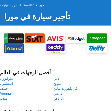
مورا
Sweden
تأجير السيارات
تأجير سيارة في مورا
أفضل الوجهات في العالم
دبي
طرابزون
ميونخ
اسطنبول
فرانكفورت ماين
جنيف
باريس
Vienna
الرياض
ميلانو