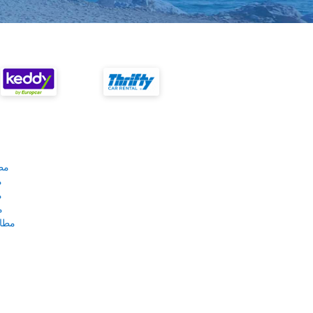
مط
م
م
م
مطار