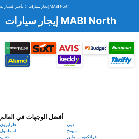
إيجار سيارات MABI North
تأجير السيارات
إيجار سيارات MABI North
أفضل الوجهات في العالم
دبي
طرابزون
ميونخ
اسطنبول
فرانكفورت ماين
جنيف