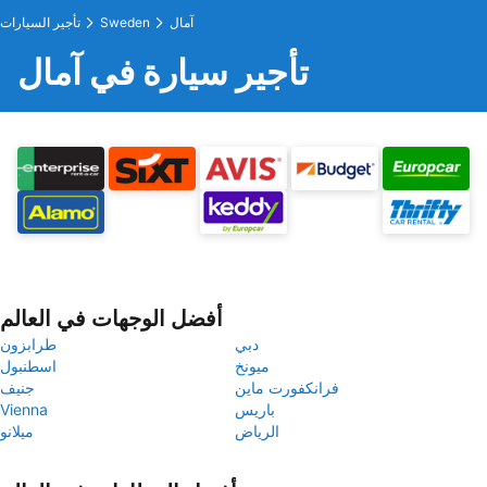
آمال
Sweden
تأجير السيارات
تأجير سيارة في آمال
أفضل الوجهات في العالم
دبي
طرابزون
ميونخ
اسطنبول
فرانكفورت ماين
جنيف
باريس
Vienna
الرياض
ميلانو