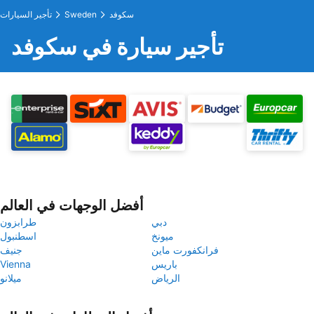
سكوفد
Sweden
تأجير السيارات
تأجير سيارة في سكوفد
أفضل الوجهات في العالم
دبي
طرابزون
ميونخ
اسطنبول
فرانكفورت ماين
جنيف
باريس
Vienna
الرياض
ميلانو