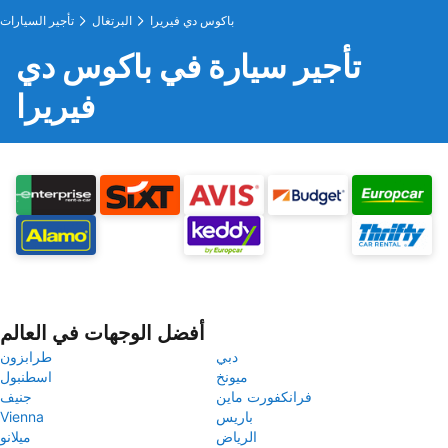
باكوس دي فيريرا
البرتغال
تأجير السيارات
تأجير سيارة في باكوس دي
فيريرا
أفضل الوجهات في العالم
دبي
طرابزون
ميونخ
اسطنبول
فرانكفورت ماين
جنيف
باريس
Vienna
الرياض
ميلانو