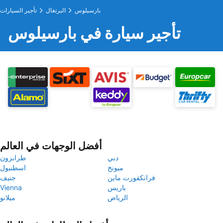
بارسيلوس
البرتغال
تأجير السيارات
تأجير سيارة في بارسيلوس
أفضل الوجهات في العالم
دبي
طرابزون
ميونخ
اسطنبول
فرانكفورت ماين
جنيف
باريس
Vienna
الرياض
ميلانو