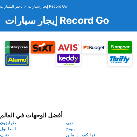
إيجار سيارات Record Go
تأجير السيارات
إيجار سيارات Record Go
أفضل الوجهات في العالم
دبي
طرابزون
ميونخ
اسطنبول
فرانكفورت ماين
جنيف