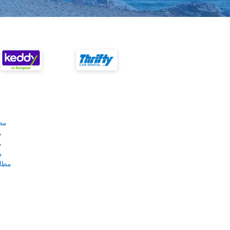
مط
م
م
م
مطار