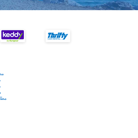
مط
م
م
م
مطار