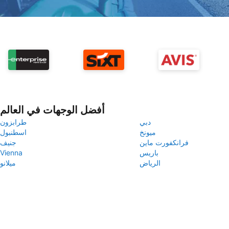
أفضل الوجهات في العالم
دبي
طرابزون
ميونخ
اسطنبول
فرانكفورت ماين
جنيف
باريس
Vienna
الرياض
ميلانو