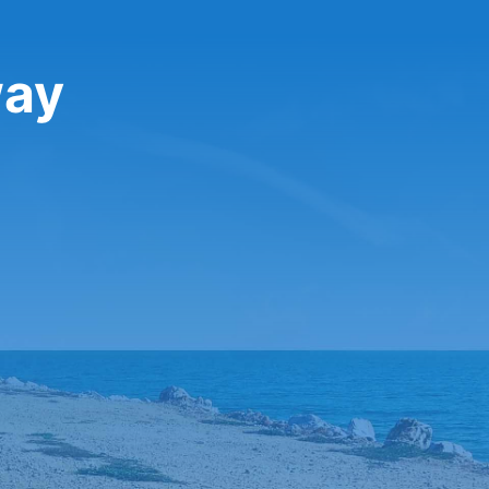
تأجير س