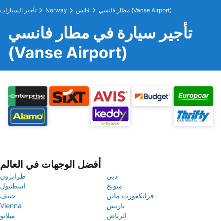
مطار فانسي (Vanse Airport)
فانس
Norway
تأجير السيارات
تأجير سيارة في مطار فانسي
(Vanse Airport)
أفضل الوجهات في العالم
دبي
طرابزون
ميونخ
اسطنبول
فرانكفورت ماين
جنيف
باريس
Vienna
الرياض
ميلانو