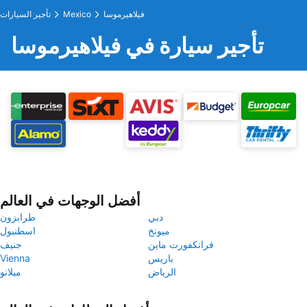
فيلاهيرموسا
Mexico
تأجير السيارات
تأجير سيارة في فيلاهيرموسا
أفضل الوجهات في العالم
دبي
طرابزون
ميونخ
اسطنبول
فرانكفورت ماين
جنيف
باريس
Vienna
الرياض
ميلانو