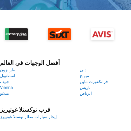
أفضل الوجهات في العالم
دبي
طرابزون
ميونخ
اسطنبول
فرانكفورت ماين
جنيف
باريس
Vienna
الرياض
ميلانو
قرب توكستلا غوتيريز
إيجار سيارات مطار توستلا غوتييرز