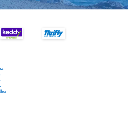
مط
م
م
م
مطار