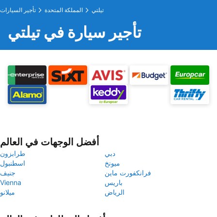
تيلتي
المملكة المتحدة
تأجير السيارات
تأجير سيارة في تيلتي
أفضل الوجهات في العالم
دبي
طرابزون
ميونخ
اسطنبول
فرانكفورت ماين
جنيف
باريس
Vienna
الرياض
ميلانو