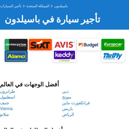
باسيلدون
المملكة المتحدة
تأجير السيارات
تأجير سيارة في باسيلدون
أفضل الوجهات في العالم
دبي
طرابزون
ميونخ
اسطنبول
فرانكفورت ماين
جنيف
باريس
Vienna
الرياض
ميلانو