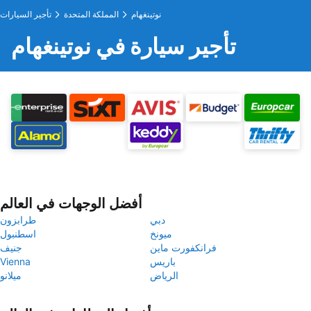
نوتينغهام
المملكة المتحدة
تأجير السيارات
تأجير سيارة في نوتينغهام
أفضل الوجهات في العالم
دبي
طرابزون
ميونخ
اسطنبول
فرانكفورت ماين
جنيف
باريس
Vienna
الرياض
ميلانو