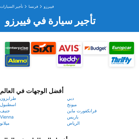
فييرزو
فرنسا
تأجير السيارات
تأجير سيارة في فييرزو
أفضل الوجهات في العالم
دبي
طرابزون
ميونخ
اسطنبول
فرانكفورت ماين
جنيف
باريس
Vienna
الرياض
ميلانو