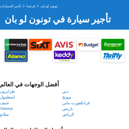
تونون لو بان
فرنسا
تأجير السيارات
تأجير سيارة في تونون لو بان
أفضل الوجهات في العالم
دبي
طرابزون
ميونخ
اسطنبول
فرانكفورت ماين
جنيف
باريس
Vienna
الرياض
ميلانو