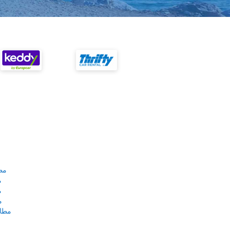
مط
م
م
م
مطار