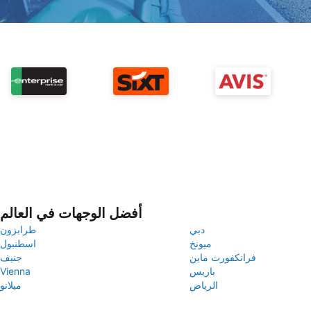
أفضل الوجهات في العالم
دبي
طرابزون
ميونخ
اسطنبول
فرانكفورت ماين
جنيف
باريس
Vienna
الرياض
ميلانو