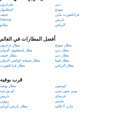
دبي
طرابزون
ميونخ
اسطنبول
فرانكفورت ماين
جنيف
باريس
Vienna
الرياض
ميلانو
أفضل المطارات في العالم
مطار ميونخ
مطار ترابزون
مطار دبي
مطار إسطنبول الدولي
مطار دبي
مطار جنيف
مطار فيينا
مطار صبيحة كوكجن الدولي
مطار الرياض
مطار فرانكفورت
قرب بوفيه
كومبيين
مطار بوفيه
نويي سور سين
لو بورجيه
فرساي
باريس
ماسي
رووين
مارن لا فاليه
مطار باريس أورلي