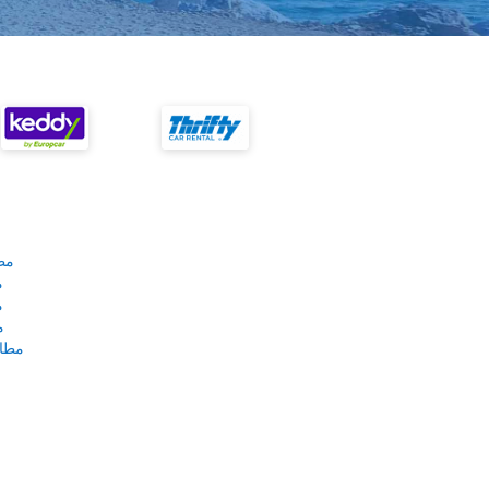
مط
م
م
م
مطار