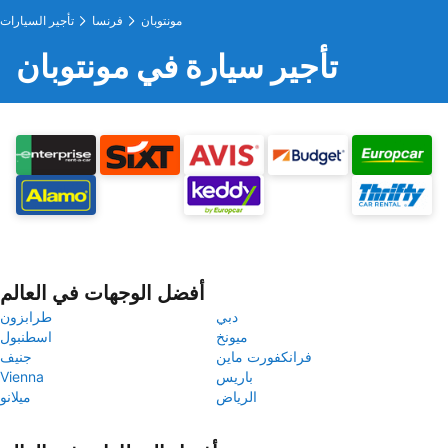
مونتوبان
فرنسا
تأجير السيارات
تأجير سيارة في مونتوبان
أفضل الوجهات في العالم
دبي
طرابزون
ميونخ
اسطنبول
فرانكفورت ماين
جنيف
باريس
Vienna
الرياض
ميلانو