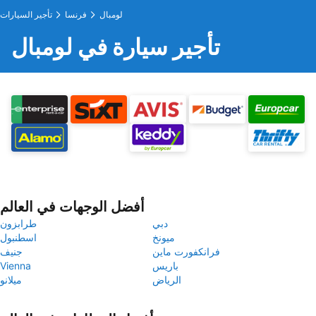
لومبال
فرنسا
تأجير السيارات
تأجير سيارة في لومبال
أفضل الوجهات في العالم
دبي
طرابزون
ميونخ
اسطنبول
فرانكفورت ماين
جنيف
باريس
Vienna
الرياض
ميلانو