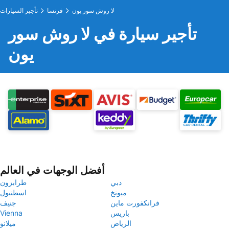
لا روش سور يون
فرنسا
تأجير السيارات
تأجير سيارة في لا روش سور
يون
أفضل الوجهات في العالم
دبي
طرابزون
ميونخ
اسطنبول
فرانكفورت ماين
جنيف
باريس
Vienna
الرياض
ميلانو