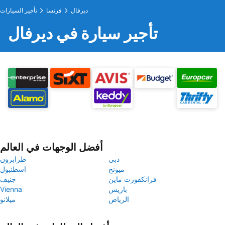
ديرفال
فرنسا
تأجير السيارات
تأجير سيارة في ديرفال
أفضل الوجهات في العالم
دبي
طرابزون
ميونخ
اسطنبول
فرانكفورت ماين
جنيف
باريس
Vienna
الرياض
ميلانو