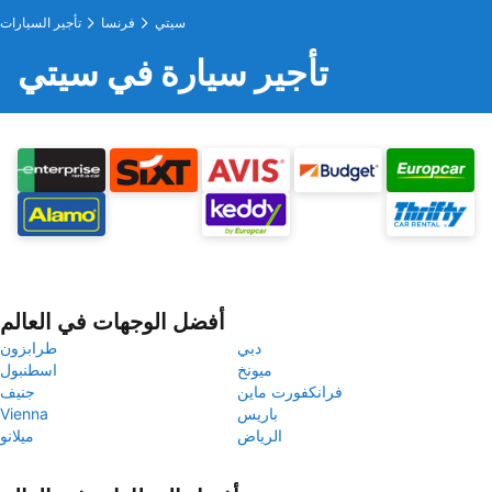
سيتي
فرنسا
تأجير السيارات
تأجير سيارة في سيتي
أفضل الوجهات في العالم
دبي
طرابزون
ميونخ
اسطنبول
فرانكفورت ماين
جنيف
باريس
Vienna
الرياض
ميلانو