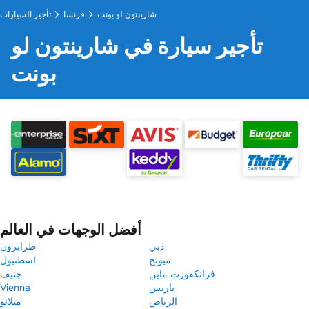
شارينتون لو بونت
فرنسا
تأجير السيارات
تأجير سيارة في شارينتون لو
بونت
أفضل الوجهات في العالم
دبي
طرابزون
ميونخ
اسطنبول
فرانكفورت ماين
جنيف
باريس
Vienna
الرياض
ميلانو