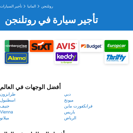
روتلنجن
المانيا
تأجير السيارات
تأجير سيارة في روتلنجن
أفضل الوجهات في العالم
دبي
طرابزون
ميونخ
اسطنبول
فرانكفورت ماين
جنيف
باريس
Vienna
الرياض
ميلانو