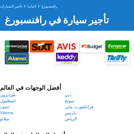
رافنسبورغ
المانيا
تأجير السيارات
تأجير سيارة في رافنسبورغ
أفضل الوجهات في العالم
دبي
طرابزون
ميونخ
اسطنبول
فرانكفورت ماين
جنيف
باريس
Vienna
الرياض
ميلانو