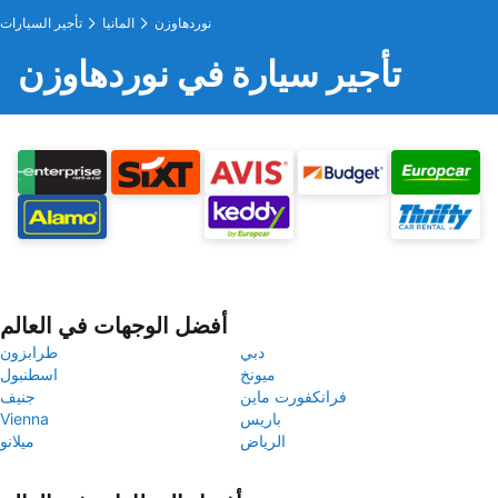
نوردهاوزن
المانيا
تأجير السيارات
تأجير سيارة في نوردهاوزن
أفضل الوجهات في العالم
دبي
طرابزون
ميونخ
اسطنبول
فرانكفورت ماين
جنيف
باريس
Vienna
الرياض
ميلانو