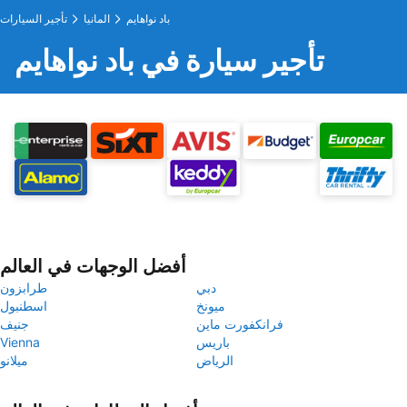
باد نواهايم
المانيا
تأجير السيارات
تأجير سيارة في باد نواهايم
أفضل الوجهات في العالم
دبي
طرابزون
ميونخ
اسطنبول
فرانكفورت ماين
جنيف
باريس
Vienna
الرياض
ميلانو